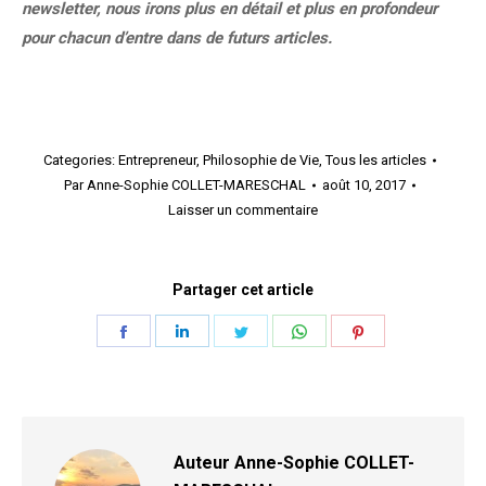
newsletter, nous irons plus en détail et plus en profondeur
pour chacun d’entre dans de futurs articles.
Categories:
Entrepreneur
,
Philosophie de Vie
,
Tous les articles
Par
Anne-Sophie COLLET-MARESCHAL
août 10, 2017
Laisser un commentaire
Partager cet article
Share
Share
Share
Share
Share
on
on
on
on
on
Facebook
LinkedIn
Twitter
WhatsApp
Pinterest
Auteur
Anne-Sophie COLLET-