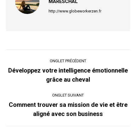
MARESCHAL
http://www.globeworkerzen.fr
Navigation
ONGLET PRÉCÉDENT
de
Développez votre intelligence émotionnelle
Onglet
grâce au cheval
commentaire
précédent
ONGLET SUIVANT
Comment trouver sa mission de vie et être
Onglet
aligné avec son business
suivant