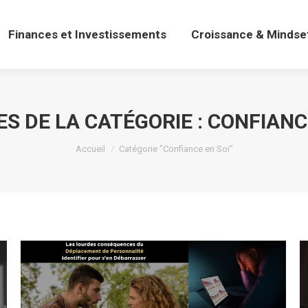
Finances et Investissements
Croissance & Mindse
Finances et Investissements
Croissance & Mindse
S DE LA CATÉGORIE :
CONFIANCE
Vous êtes ici :
Accueil
Catégorie "Confiance en Soi"