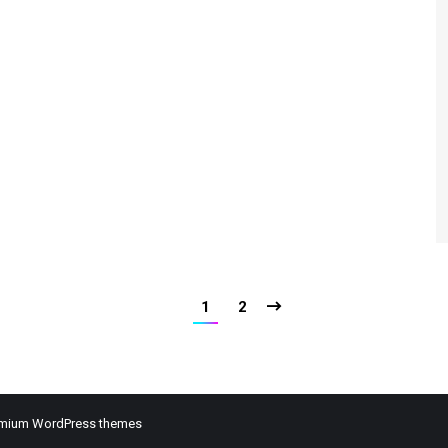
1
2
mium WordPress themes