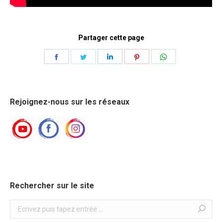
Partager cette page
Share
Share
Share
Share
Share
on
on
on
on
on
Facebook
Twitter
LinkedIn
Pinterest
WhatsApp
Rejoignez-nous sur les réseaux
Rechercher sur le site
Search: