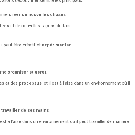
s allons découvrir ensemble les principaux.
 aime
créer de nouvelles choses
.
dées
et de nouvelles façons de faire
il peut être créatif et
expérimenter
aime
organiser et gérer
.
mes et des
processus
, et il est à l’aise dans un environnement où il
e
travailler de ses mains
.
il est à l’aise dans un environnement où il peut travailler de manière