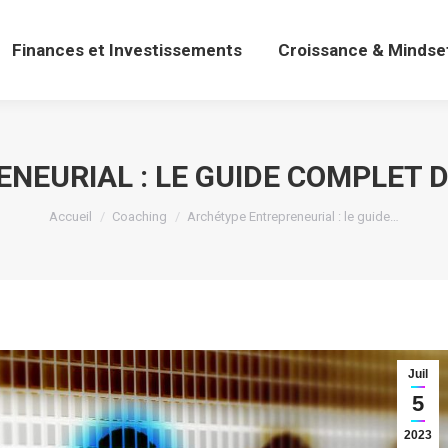
Finances et Investissements
Croissance & Mindse
Finances et Investissements
Croissance & Mindse
NEURIAL : LE GUIDE COMPLET D
Vous êtes ici :
Accueil
Coaching
Archétype Entrepreneurial : le guide…
Juil
5
2023