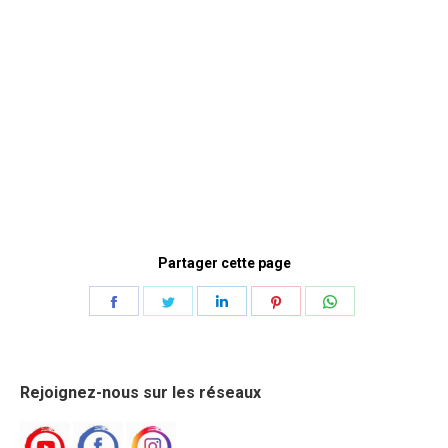
Partager cette page
Share
Share
Share
Share
Share
on
on
on
on
on
Facebook
Twitter
LinkedIn
Pinterest
WhatsApp
Rejoignez-nous sur les réseaux