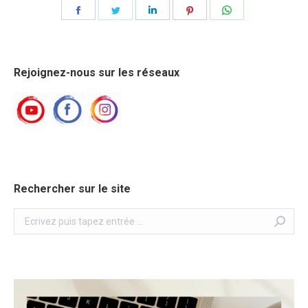
Share
Share
Share
Share
Share
on
on
on
on
on
Facebook
Twitter
LinkedIn
Pinterest
WhatsApp
Rejoignez-nous sur les réseaux
Rechercher sur le site
Search: