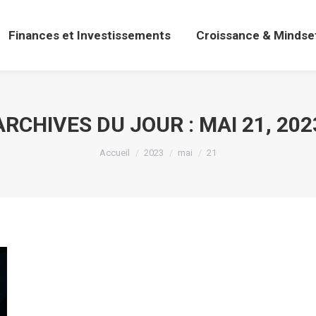
Finances et Investissements
Croissance & Mindse
Finances et Investissements
Croissance & Mindse
ARCHIVES DU JOUR :
MAI 21, 202
Vous êtes ici :
Accueil
2023
mai
21